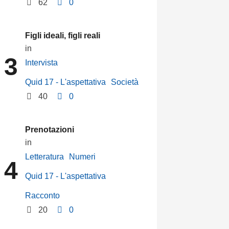
62
0
Figli ideali, figli reali
in 
3
Intervista
Quid 17 - L'aspettativa
Società
40
0
Prenotazioni
in 
Letteratura
Numeri
4
Quid 17 - L'aspettativa
Racconto
20
0