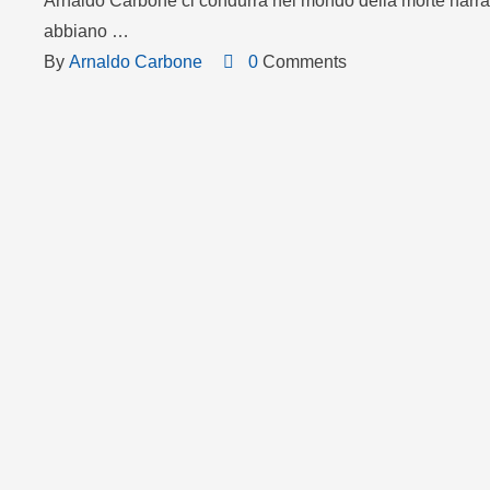
Arnaldo Carbone ci condurrà nel mondo della morte narrat
abbiano …
By 
Arnaldo Carbone
0
 Comments