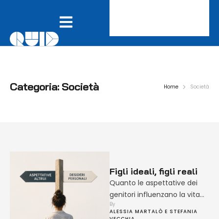
Categoria:
Società
Home
Società
Figli ideali, figli reali
Quanto le aspettative dei
genitori influenzano la vita
By 
dei figli? Un’intervista alla
ALESSIA MARTALÒ E STEFANIA 
psicologa Stefania Vecchia
VECCHIA