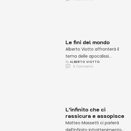
anonimi sulla morte si …
Le fini del mondo
Alberto Viotto affronterà il
tema delle apocalissi
By 
ALBERTO VIOTTO
culturali, mostrando come le
0
 Comments
narrazioni della fine
riflettano paure sociali,
controllo …
L’infinito che ci
rassicura e assopisce
Matteo Massetti ci parlerà
dell’infinito intrattenimento