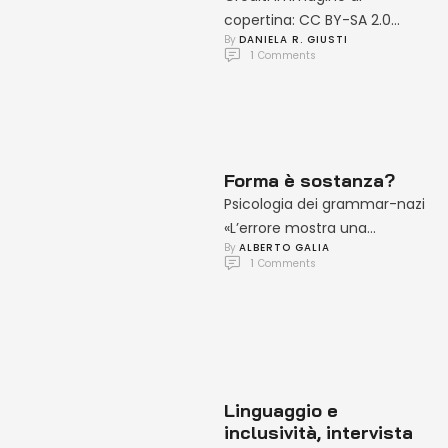
copertina: CC BY-SA 2.0
By 
DANIELA R. GIUSTI
Harald GrovenCon la
1
 Comments
presente la informiamo
che…“…al fine di ottenere
una …
Forma è sostanza?
Psicologia dei grammar-nazi
«L’errore mostra una
By 
ALBERTO GALIA
mancanza di rispetto nei
1
 Comments
confronti dell’altro; perché
mai dovrei rallentare e
cercare …
Linguaggio e
inclusività, intervista