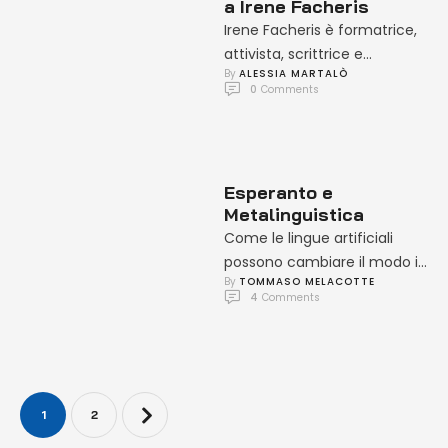
a Irene Facheris
Irene Facheris è formatrice,
attivista, scrittrice e
By 
ALESSIA MARTALÒ
podcaster esperta in studi di
0
 Comments
genere.Autrice dei libri
Creiamo Cultura Insieme: …
Esperanto e
Metalinguistica
Come le lingue artificiali
possono cambiare il modo in
By 
TOMMASO MELACOTTE
cui leggiamo la società
4
 Comments
“Rompu, rompu la murojn
inter …
1
2