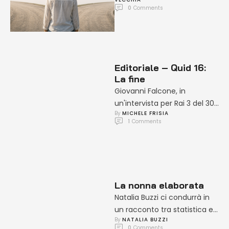
0
 Comments
su pressioni, autonomia, …
Editoriale – Quid 16:
La fine
Giovanni Falcone, in
un'intervista per Rai 3 del 30
By 
MICHELE FRISIA
agosto 1991, disse lapidario:
1
 Comments
"La mafia è un fatto …
La nonna elaborata
Natalia Buzzi ci condurrà in
un racconto tra statistica e
By 
NATALIA BUZZI
memoria, dove i dati
0
 Comments