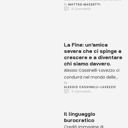
By 
MATTEO MASSETTI
contemporaneo,
0
 Comments
analizzandolo come
strategia di fuga
dall’introspezione e dalla
consapevolezza del limite.
La Fine: un’amica
severa che ci spinge a
crescere e a diventare
chi siamo davvero.
Alessio Cassinelli-Lavezzo ci
condurrà nel mondo delle
By 
fini come passaggi formativi,
ALESSIO CASSINELLI-LAVEZZO
mostrando come ogni
0
 Comments
perdita diventi occasione di
…
Il linguaggio
burocratico
Crediti immagine di