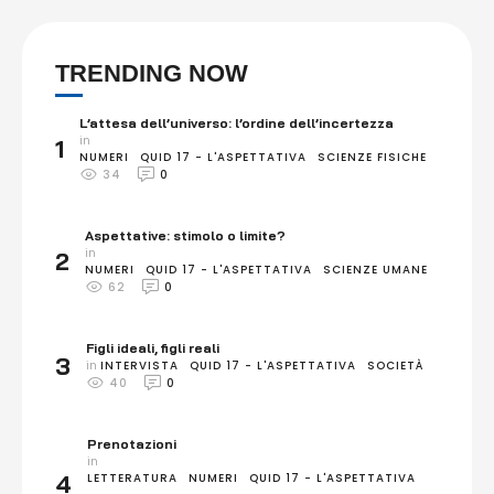
TRENDING NOW
L’attesa dell’universo: l’ordine dell’incertezza
in 
1
NUMERI
QUID 17 - L'ASPETTATIVA
SCIENZE FISICHE
34
0
Aspettative: stimolo o limite?
in 
2
NUMERI
QUID 17 - L'ASPETTATIVA
SCIENZE UMANE
62
0
Figli ideali, figli reali
3
in 
INTERVISTA
QUID 17 - L'ASPETTATIVA
SOCIETÀ
40
0
Prenotazioni
in 
4
LETTERATURA
NUMERI
QUID 17 - L'ASPETTATIVA