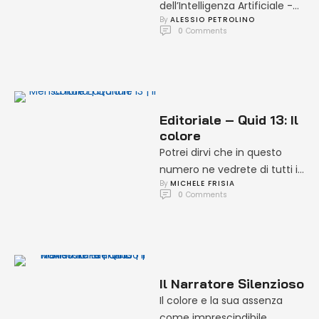
dell’Intelligenza Artificiale -
By 
ALESSIO PETROLINO
David, fermati. Fermati, ti
0
 Comments
prego. Fermati, David. Vuoi
fermarti, David? Fermati, …
Editoriale – Quid 13: Il
colore
Potrei dirvi che in questo
numero ne vedrete di tutti i
By 
MICHELE FRISIA
colori. Che ho passato notti
0
 Comments
in bianco …
Il Narratore Silenzioso
Il colore e la sua assenza
come imprescindibile