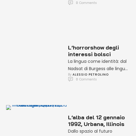
0
 Comments
analizzando come cinema,
serie e fumetti abbiano …
L’horrorshow degli
interessi bolsci
La lingua come identità: dal
Nadsat di Burgess alle lingue
By 
ALESSIO PETROLINO
artificiali nel cinema Se i tuoi
0
 Comments
glazzi riescono …
L’alba del 12 gennaio
1992, Urbana, Illinois
Dallo spazio al futuro