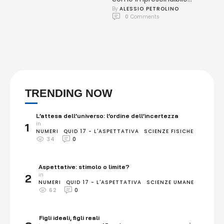
By 
ALESSIO PETROLINO
elemento della
0
 Comments
cinematografia Di tutte le
invenzioni di cui il …
TRENDING NOW
L’attesa dell’universo: l’ordine dell’incertezza
in 
1
NUMERI
QUID 17 - L'ASPETTATIVA
SCIENZE FISICHE
34
0
Aspettative: stimolo o limite?
in 
2
NUMERI
QUID 17 - L'ASPETTATIVA
SCIENZE UMANE
62
0
Figli ideali, figli reali