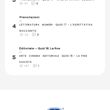
41
0
Prenotazioni
in 
4
LETTERATURA
NUMERI
QUID 17 - L'ASPETTATIVA
RACCONTO
20
0
Editoriale – Quid 16: La fine
in 
5
ARTE
CINEMA
EDITORIALE
QUID 16 - LA FINE
SOCIETÀ
187
1