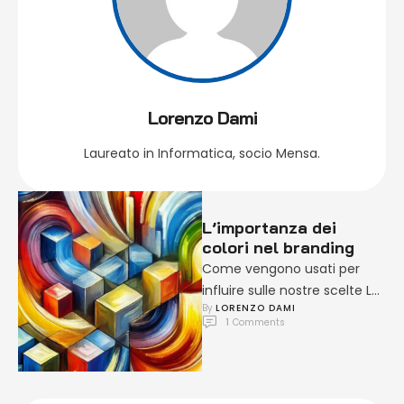
Lorenzo Dami
Laureato in Informatica, socio Mensa.
L’importanza dei
colori nel branding
Come vengono usati per
influire sulle nostre scelte Le
By 
LORENZO DAMI
ricerche indicano che il
1
 Comments
colore aumenta la
riconoscibilità di …