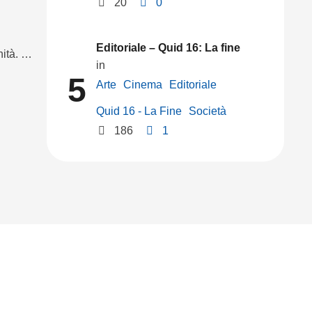
20
0
Editoriale – Quid 16: La fine
nità. …
in 
5
Arte
Cinema
Editoriale
Quid 16 - La Fine
Società
186
1